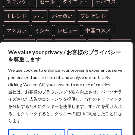
スキンケア
セール
ダイエット
デパコス
トレンド
ハリ
パケ買い
プレゼント
マスカラ
ミシャ
レビュー
中国コスメ
中華コスメ
人気
人気コスメ
化粧品
年齢肌
We value your privacy / お客様のプライバシー
抗糖化
抗老化
新作
海外コスメ
紫外線
を尊重します
We use cookies to enhance your browsing experience, serve
美容
美容液
美白
美肌
芸能人愛用
personalized ads or content, and analyze our traffic. By
clicking "Accept All", you consent to our use of cookies.
限定コスメ
韓国コスメ
当社は、お客様のブラウジング体験を向上させ、パーソナラ
イズされた広告やコンテンツを提供し、当社のトラフィック
を分析するためにクッキーを使用します。すべてを受け入れ
る」をクリックすると、クッキーの使用に同意したことにな
ります。
特定商取引法に基づく表記
|
プライバシーポリシー