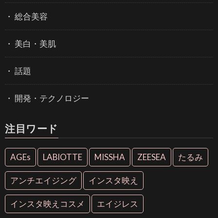
総合美容
美白・美肌
話題
開発・テクノロジー
注目ワード
AGEs
LABIOTTE
MISSHA
ZEESEA
たるみ
アンチエイジング
インスタ映え
インスタ映えコスメ
エイジレス