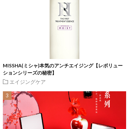
MISSHA(ミシャ)本気のアンチエイジング【レボリュー
ションシリーズの秘密】
エイジングケア