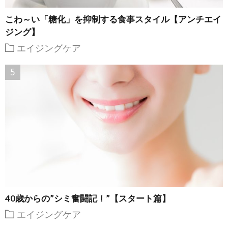
こわ～い「糖化」を抑制する食事スタイル【アンチエイ
ジング】
エイジングケア
40歳からの”シミ奮闘記！”【スタート篇】
エイジングケア