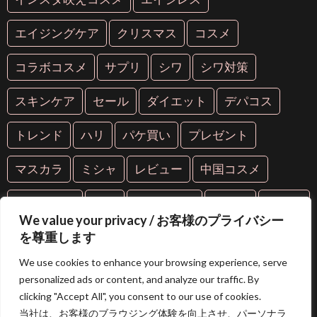
エイジングケア
クリスマス
コスメ
コラボコスメ
サプリ
シワ
シワ対策
スキンケア
セール
ダイエット
デパコス
トレンド
ハリ
パケ買い
プレゼント
マスカラ
ミシャ
レビュー
中国コスメ
中華コスメ
人気
人気コスメ
化粧品
年齢肌
We value your privacy / お客様のプライバシー
を尊重します
抗糖化
抗老化
新作
海外コスメ
紫外線
We use cookies to enhance your browsing experience, serve
美容
美容液
美白
美肌
芸能人愛用
personalized ads or content, and analyze our traffic. By
clicking "Accept All", you consent to our use of cookies.
限定コスメ
韓国コスメ
当社は、お客様のブラウジング体験を向上させ、パーソナラ