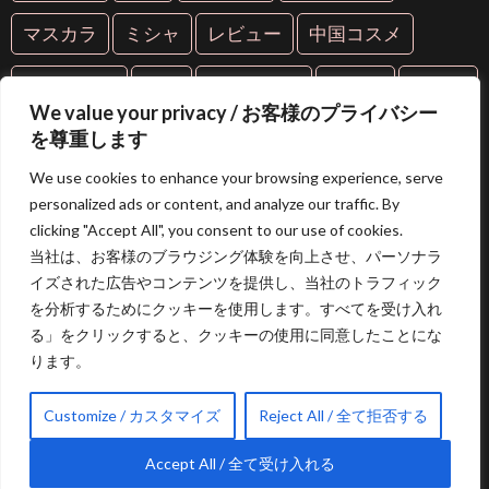
マスカラ
ミシャ
レビュー
中国コスメ
中華コスメ
人気
人気コスメ
化粧品
年齢肌
We value your privacy / お客様のプライバシー
抗糖化
抗老化
新作
海外コスメ
紫外線
を尊重します
We use cookies to enhance your browsing experience, serve
美容
美容液
美白
美肌
芸能人愛用
personalized ads or content, and analyze our traffic. By
clicking "Accept All", you consent to our use of cookies.
限定コスメ
韓国コスメ
当社は、お客様のブラウジング体験を向上させ、パーソナラ
イズされた広告やコンテンツを提供し、当社のトラフィック
を分析するためにクッキーを使用します。すべてを受け入れ
る」をクリックすると、クッキーの使用に同意したことにな
ります。
特定商取引法に基づく表記
|
プライバシーポリシー
Customize / カスタマイズ
Reject All / 全て拒否する
© Copyright 2026
JOLIEFUL
| ライフスタイル＆ビュ
ーティーウェブマガジン.
Accept All / 全て受け入れる