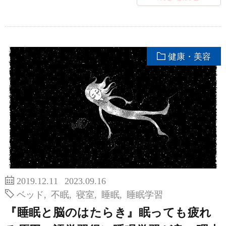
健康・美容
2019.12.11
2023.09.16
ベッド
,
不眠
,
寝室
,
睡眠
,
睡眠学習
『睡眠と脳のはたらき』眠っても疲れ