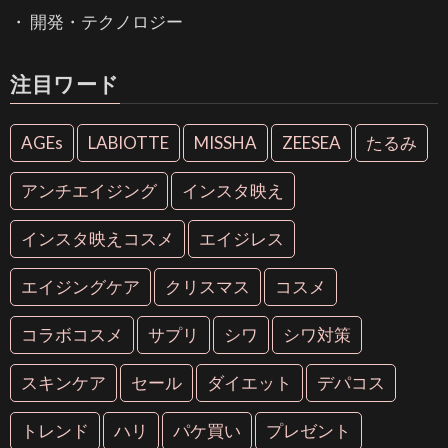
開発・テクノロジー
注目ワード
AGEs
LABIOTTE
MISSHA
ZEESEA
たるみ
アンチエイジング
インスタ映え
インスタ映えコスメ
エイジレス
エイジングケア
クリスマス
コスメ
コラボコスメ
サプリ
シワ
シワ対策
スキンケア
セール
ダイエット
デパコス
トレンド
ハリ
パケ買い
プレゼント