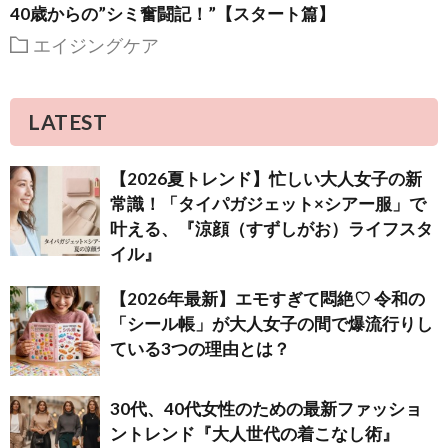
40歳からの”シミ奮闘記！”【スタート篇】
エイジングケア
LATEST
【2026夏トレンド】忙しい大人女子の新
常識！「タイパガジェット×シアー服」で
叶える、『涼顔（すずしがお）ライフスタ
イル』
【2026年最新】エモすぎて悶絶♡ 令和の
「シール帳」が大人女子の間で爆流行りし
ている3つの理由とは？
30代、40代女性のための最新ファッショ
ントレンド『大人世代の着こなし術』