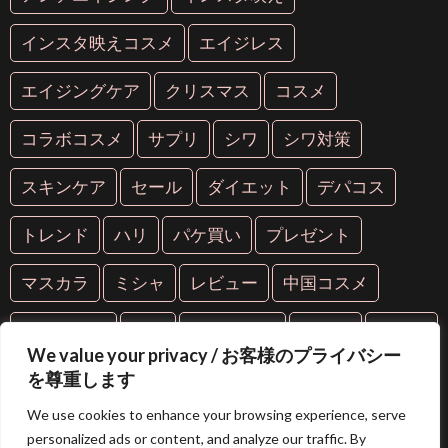
インスタ映えコスメ
エイジレス
エイジングケア
クリスマス
コスメ
コラボコスメ
サプリ
シワ
シワ対策
スキンケア
セール
ダイエット
デパコス
トレンド
ハリ
パケ買い
プレゼント
マスカラ
ミシャ
レビュー
中国コスメ
中華コスメ
人気
人気コスメ
化粧品
年齢肌
We value your privacy / お客様のプライバシー
抗糖化
抗老化
新作
海外コスメ
紫外線
を尊重します
We use cookies to enhance your browsing experience, serve
美容
美容液
美白
美肌
芸能人愛用
personalized ads or content, and analyze our traffic. By