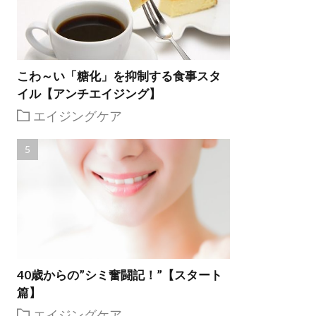
こわ～い「糖化」を抑制する食事スタ
イル【アンチエイジング】
エイジングケア
40歳からの”シミ奮闘記！”【スタート
篇】
エイジングケア