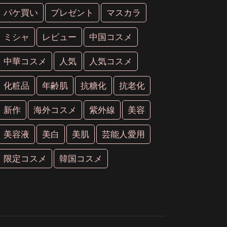
パケ買い
プレゼント
マスカラ
ミシャ
レビュー
中国コスメ
中華コスメ
人気
人気コスメ
化粧品
年齢肌
抗糖化
抗老化
新作
海外コスメ
紫外線
美容
美容液
美白
美肌
芸能人愛用
限定コスメ
韓国コスメ