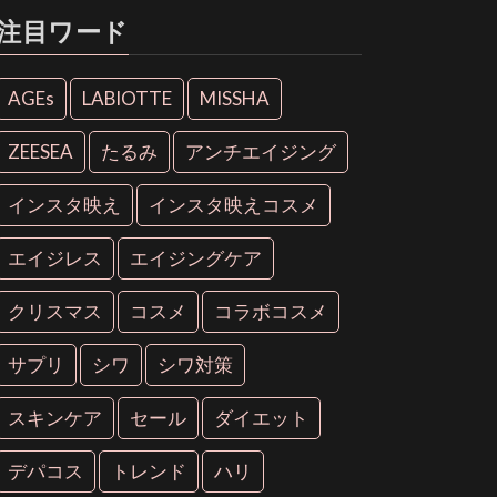
注目ワード
AGEs
LABIOTTE
MISSHA
ZEESEA
たるみ
アンチエイジング
インスタ映え
インスタ映えコスメ
エイジレス
エイジングケア
クリスマス
コスメ
コラボコスメ
サプリ
シワ
シワ対策
スキンケア
セール
ダイエット
デパコス
トレンド
ハリ