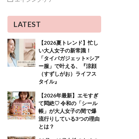
LATEST
【2026夏トレンド】忙し
い大人女子の新常識！
「タイパガジェット×シア
ー服」で叶える、『涼顔
（すずしがお）ライフス
タイル』
【2026年最新】エモすぎ
て悶絶♡ 令和の「シール
帳」が大人女子の間で爆
流行りしている3つの理由
とは？