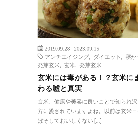
2019.09.28
2023.09.15
アンチエイジング
,
ダイエット
,
寝か
発芽玄米
,
玄米
,
発芽玄米
玄米には毒がある！？玄米に
わる噓と真実
玄米、健康や美容に良いことで知られ沢
方に愛されていますよね。以前は玄米＝
ぼそしておいしくない […]