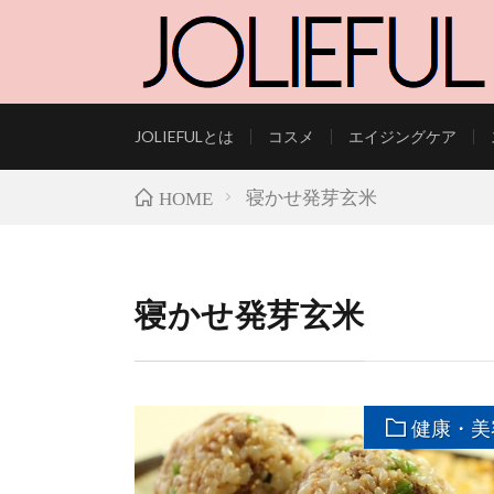
JOLIEFULとは
コスメ
エイジングケア
LIFESTYLE AND B
寝かせ発芽玄米
HOME
寝かせ発芽玄米
健康・美