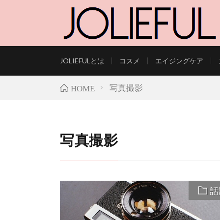
JOLIEFULとは
コスメ
エイジングケア
LIFESTYLE AND B
写真撮影
HOME
写真撮影
話