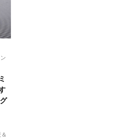
イン
ミ
す
ング
景＆