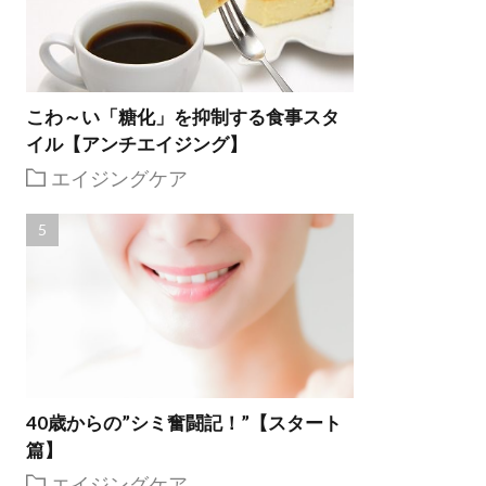
こわ～い「糖化」を抑制する食事スタ
イル【アンチエイジング】
エイジングケア
40歳からの”シミ奮闘記！”【スタート
篇】
エイジングケア