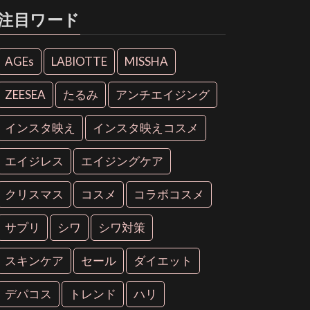
注目ワード
AGEs
LABIOTTE
MISSHA
ZEESEA
たるみ
アンチエイジング
インスタ映え
インスタ映えコスメ
エイジレス
エイジングケア
クリスマス
コスメ
コラボコスメ
サプリ
シワ
シワ対策
スキンケア
セール
ダイエット
デパコス
トレンド
ハリ