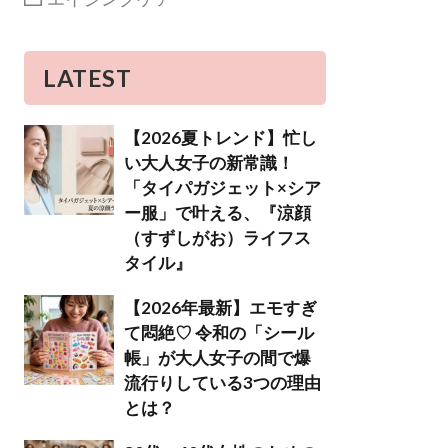
LATEST
【2026夏トレンド】忙し
い大人女子の新常識！
「タイパガジェット×シア
ー服」で叶える、『涼顔
（すずしがお）ライフス
タイル』
【2026年最新】エモすぎ
て悶絶♡ 令和の「シール
帳」が大人女子の間で爆
流行りしている3つの理由
とは？