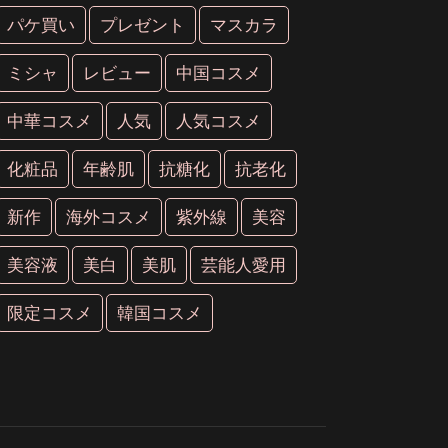
パケ買い
プレゼント
マスカラ
ミシャ
レビュー
中国コスメ
中華コスメ
人気
人気コスメ
化粧品
年齢肌
抗糖化
抗老化
新作
海外コスメ
紫外線
美容
美容液
美白
美肌
芸能人愛用
限定コスメ
韓国コスメ