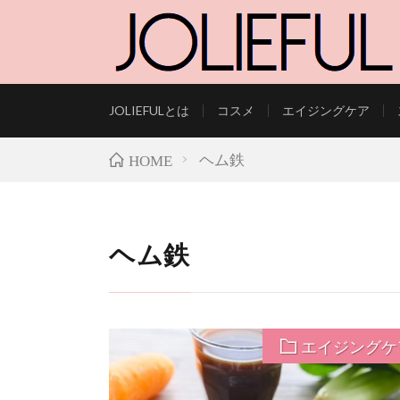
JOLIEFULとは
コスメ
エイジングケア
LIFESTYLE AND B
ヘム鉄
HOME
ヘム鉄
エイジングケ