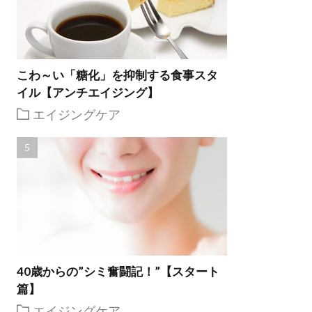
こわ～い「糖化」を抑制する食事スタ
イル【アンチエイジング】
エイジングケア
40歳からの”シミ奮闘記！”【スタート
篇】
エイジングケア