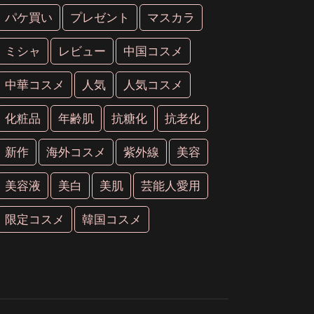
パケ買い
プレゼント
マスカラ
ミシャ
レビュー
中国コスメ
中華コスメ
人気
人気コスメ
化粧品
年齢肌
抗糖化
抗老化
新作
海外コスメ
紫外線
美容
美容液
美白
美肌
芸能人愛用
限定コスメ
韓国コスメ