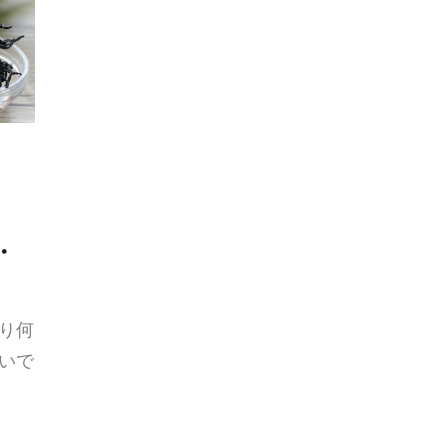
・
り何
いで