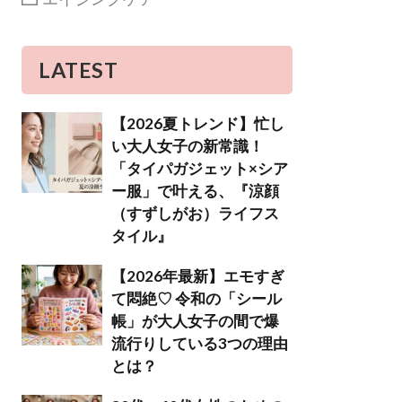
LATEST
【2026夏トレンド】忙し
い大人女子の新常識！
「タイパガジェット×シア
ー服」で叶える、『涼顔
（すずしがお）ライフス
タイル』
【2026年最新】エモすぎ
て悶絶♡ 令和の「シール
帳」が大人女子の間で爆
流行りしている3つの理由
とは？