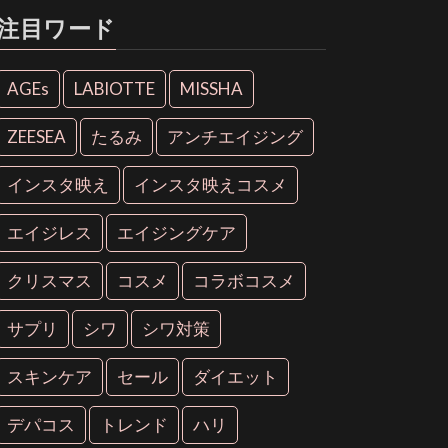
注目ワード
AGEs
LABIOTTE
MISSHA
ZEESEA
たるみ
アンチエイジング
インスタ映え
インスタ映えコスメ
エイジレス
エイジングケア
クリスマス
コスメ
コラボコスメ
サプリ
シワ
シワ対策
スキンケア
セール
ダイエット
デパコス
トレンド
ハリ