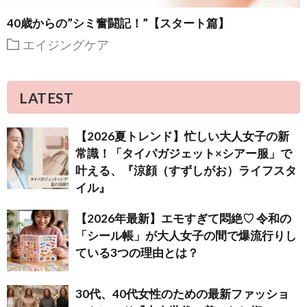
40歳からの”シミ奮闘記！”【スタート篇】
エイジングケア
LATEST
【2026夏トレンド】忙しい大人女子の新
常識！「タイパガジェット×シアー服」で
叶える、『涼顔（すずしがお）ライフスタ
イル』
【2026年最新】エモすぎて悶絶♡ 令和の
「シール帳」が大人女子の間で爆流行りし
ている3つの理由とは？
30代、40代女性のための最新ファッショ