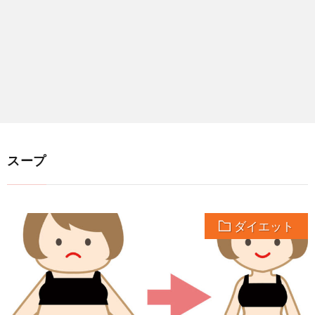
スープ
ダイエット