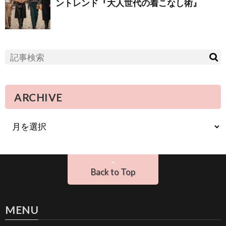
ントレンド『大人世代の着こなし術』
ARCHIVE
Back to Top
MENU