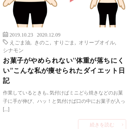
2019.10.23
2020.12.09
えごま油
,
きのこ
,
すりごま
,
オリーブオイル
,
シナモン
お菓子がやめられない’’体重が落ちにく
い’’こんな私が痩せられたダイエット日
記
作業しているときも､気付けばミニどら焼きなどのお菓
子に手が伸び、ハッ！と気付けば口の中にお菓子が入っ
[…]
続きを読む