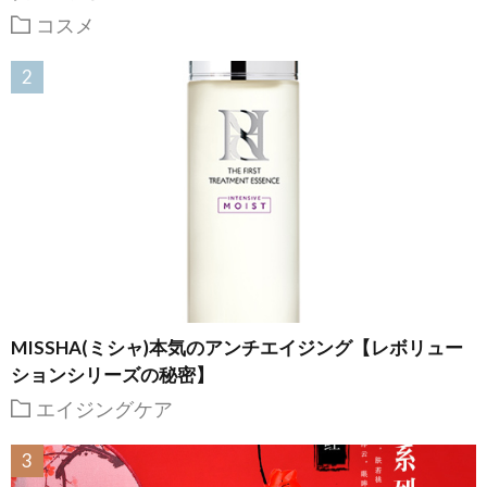
コスメ
MISSHA(ミシャ)本気のアンチエイジング【レボリュー
ションシリーズの秘密】
エイジングケア