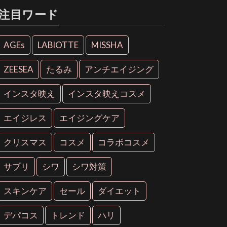
注目ワード
AGEs
LABIOTTE
MISSHA
ZEESEA
たるみ
アンチエイジング
インスタ映え
インスタ映えコスメ
エイジレス
エイジングケア
クリスマス
コスメ
コラボコスメ
サプリ
シワ
シワ対策
スキンケア
セール
ダイエット
デパコス
トレンド
ハリ