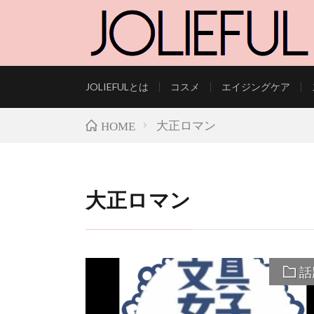
JOLIEFULとは
コスメ
エイジングケア
LIFESTYLE AND B
大正ロマン
HOME
大正ロマン
話