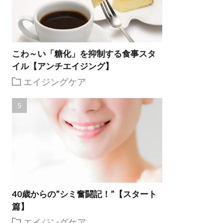
こわ～い「糖化」を抑制する食事スタ
イル【アンチエイジング】
エイジングケア
40歳からの”シミ奮闘記！”【スタート
篇】
エイジングケア