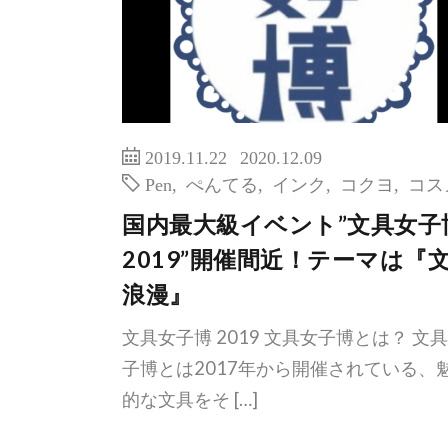
2019.11.22
2020.12.09
Pen
,
ぺんてる
,
インク
,
コクヨ
,
コス
国内最大級イベント”文具女子
2019”開催間近！テーマは『
浪漫』
文具女子博 2019 文具女子博とは？ 文
子博とは2017年から開催されている、
的な文具をそ […]