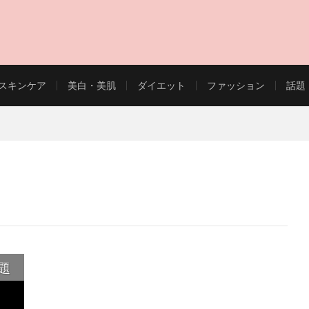
スキンケア
美白・美肌
ダイエット
ファッション
話題
EAUTY WEB MAGAZINE
題