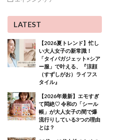
LATEST
【2026夏トレンド】忙し
い大人女子の新常識！
「タイパガジェット×シア
ー服」で叶える、『涼顔
（すずしがお）ライフス
タイル』
【2026年最新】エモすぎ
て悶絶♡ 令和の「シール
帳」が大人女子の間で爆
流行りしている3つの理由
とは？