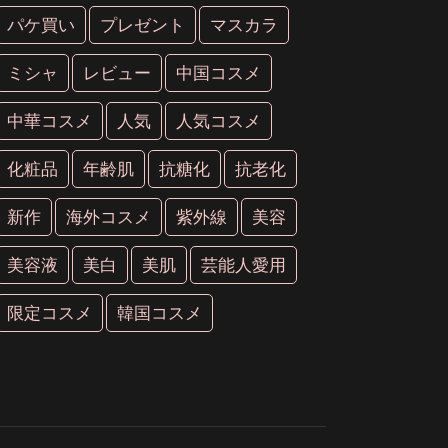
パケ買い
プレゼント
マスカラ
ミシャ
レビュー
中国コスメ
中華コスメ
人気
人気コスメ
化粧品
年齢肌
抗糖化
抗老化
新作
海外コスメ
紫外線
美容
美容液
美白
美肌
芸能人愛用
限定コスメ
韓国コスメ