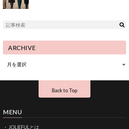
ARCHIVE
Back to Top
MENU
JOLIEFULとは