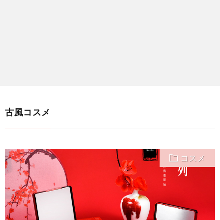
古風コスメ
コスメ