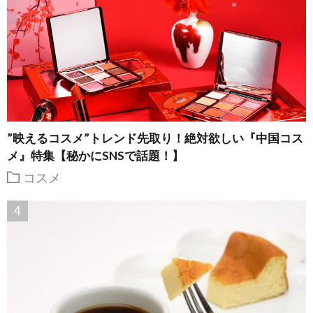
”映えるコスメ”トレンド先取り！絶対欲しい『中国コス
メ』特集【秘かにSNSで話題！】
コスメ