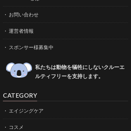
お問い合わせ
運営者情報
スポンサー様募集中
私たちは動物を犠牲にしないクルーエ
ルティフリーを支持します。
CATEGORY
エイジングケア
コスメ