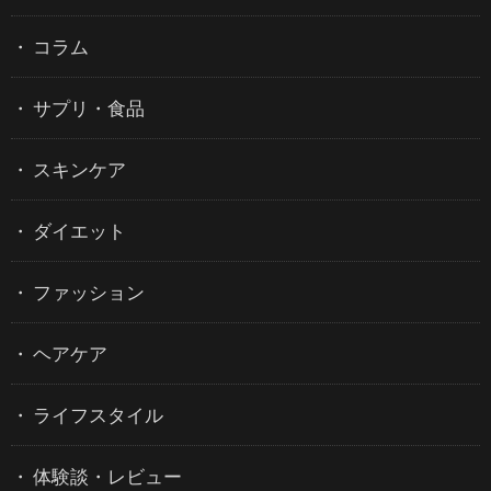
コラム
サプリ・食品
スキンケア
ダイエット
ファッション
ヘアケア
ライフスタイル
体験談・レビュー