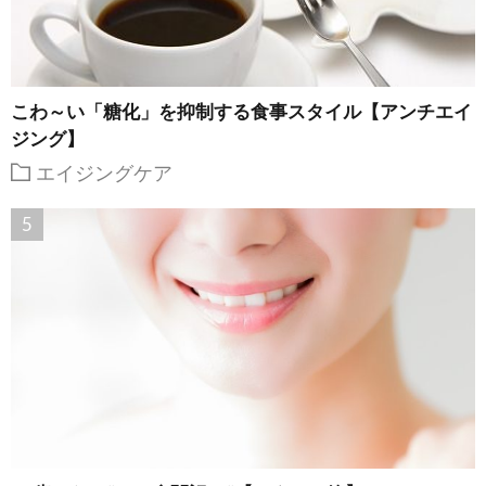
こわ～い「糖化」を抑制する食事スタイル【アンチエイ
ジング】
エイジングケア