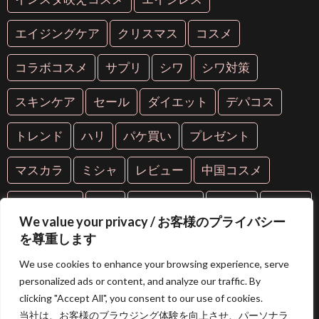
エイジングケア
クリスマス
コスメ
コラボコスメ
サプリ
シワ
シワ対策
スキンケア
セール
ダイエット
デパコス
トレンド
ハリ
パケ買い
プレゼント
マスカラ
ミシャ
レビュー
中国コスメ
中華コスメ
人気
人気コスメ
化粧品
年齢肌
We value your privacy / お客様のプライバシー
を尊重します
抗糖化
抗老化
新作
海外コスメ
紫外線
We use cookies to enhance your browsing experience, serve
美容
美容液
美白
美肌
芸能人愛用
personalized ads or content, and analyze our traffic. By
clicking "Accept All", you consent to our use of cookies.
限定コスメ
韓国コスメ
当社は、お客様のブラウジング体験を向上させ、パーソナラ