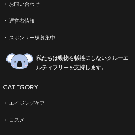
お問い合わせ
運営者情報
スポンサー様募集中
私たちは動物を犠牲にしないクルーエ
ルティフリーを支持します。
CATEGORY
エイジングケア
コスメ