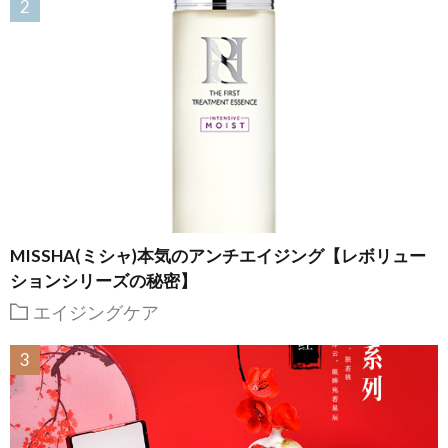
MISSHA(ミシャ)本気のアンチエイジング【レボリュー
ションシリーズの秘密】
エイジングケア