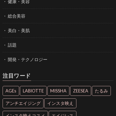
健康・美容
総合美容
美白・美肌
話題
開発・テクノロジー
注目ワード
AGEs
LABIOTTE
MISSHA
ZEESEA
たるみ
アンチエイジング
インスタ映え
インスタ映えコスメ
エイジレス