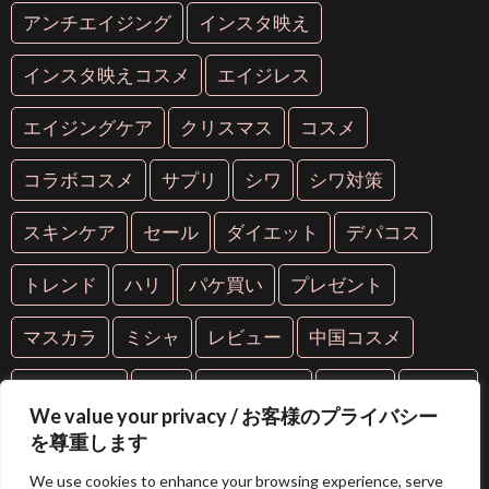
アンチエイジング
インスタ映え
インスタ映えコスメ
エイジレス
エイジングケア
クリスマス
コスメ
コラボコスメ
サプリ
シワ
シワ対策
スキンケア
セール
ダイエット
デパコス
トレンド
ハリ
パケ買い
プレゼント
マスカラ
ミシャ
レビュー
中国コスメ
中華コスメ
人気
人気コスメ
化粧品
年齢肌
We value your privacy / お客様のプライバシー
を尊重します
抗糖化
抗老化
新作
海外コスメ
紫外線
We use cookies to enhance your browsing experience, serve