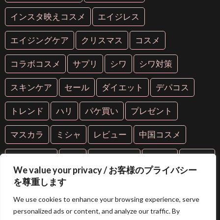
インスタ映えコスメ
エイジレス
エイジングケア
クリスマス
コスメ
コラボコスメ
サプリ
シワ
シワ対策
スキンケア
セール
ダイエット
デパコス
トレンド
ハリ
パケ買い
プレゼント
マスカラ
ミシャ
レビュー
中国コスメ
中華コスメ
人気
人気コスメ
化粧品
年齢肌
We value your privacy / お客様のプライバシー
を尊重します
抗糖化
抗老化
新作
海外コスメ
紫外線
We use cookies to enhance your browsing experience, serve
美容
美容液
美白
美肌
芸能人愛用
personalized ads or content, and analyze our traffic. By