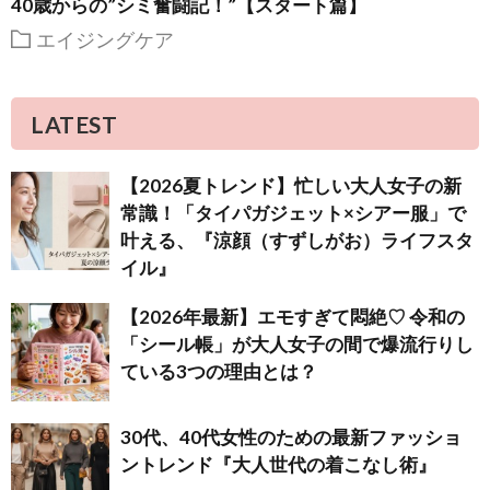
40歳からの”シミ奮闘記！”【スタート篇】
エイジングケア
LATEST
【2026夏トレンド】忙しい大人女子の新
常識！「タイパガジェット×シアー服」で
叶える、『涼顔（すずしがお）ライフスタ
イル』
【2026年最新】エモすぎて悶絶♡ 令和の
「シール帳」が大人女子の間で爆流行りし
ている3つの理由とは？
30代、40代女性のための最新ファッショ
ントレンド『大人世代の着こなし術』