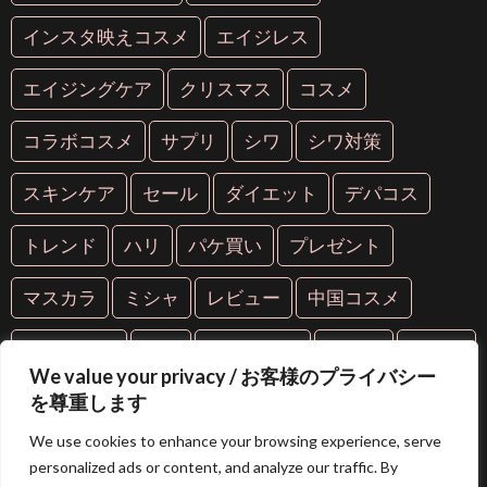
インスタ映えコスメ
エイジレス
エイジングケア
クリスマス
コスメ
コラボコスメ
サプリ
シワ
シワ対策
スキンケア
セール
ダイエット
デパコス
トレンド
ハリ
パケ買い
プレゼント
マスカラ
ミシャ
レビュー
中国コスメ
中華コスメ
人気
人気コスメ
化粧品
年齢肌
We value your privacy / お客様のプライバシー
を尊重します
抗糖化
抗老化
新作
海外コスメ
紫外線
We use cookies to enhance your browsing experience, serve
美容
美容液
美白
美肌
芸能人愛用
personalized ads or content, and analyze our traffic. By