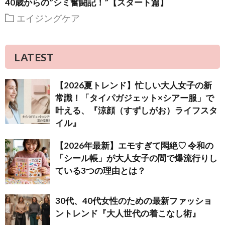
40歳からの”シミ奮闘記！”【スタート篇】
エイジングケア
LATEST
【2026夏トレンド】忙しい大人女子の新
常識！「タイパガジェット×シアー服」で
叶える、『涼顔（すずしがお）ライフスタ
イル』
【2026年最新】エモすぎて悶絶♡ 令和の
「シール帳」が大人女子の間で爆流行りし
ている3つの理由とは？
30代、40代女性のための最新ファッショ
ントレンド『大人世代の着こなし術』