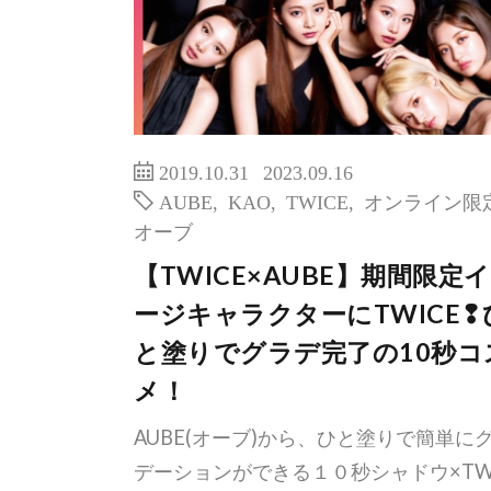
2019.10.31
2023.09.16
AUBE
,
KAO
,
TWICE
,
オンライン限
オーブ
【TWICE×AUBE】期間限定
ージキャラクターにTWICE❢
と塗りでグラデ完了の10秒コ
メ！
AUBE(オーブ)から、ひと塗りで簡単に
デーションができる１０秒シャドウ×TW