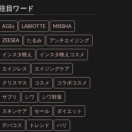
注目ワード
AGEs
LABIOTTE
MISSHA
ZEESEA
たるみ
アンチエイジング
インスタ映え
インスタ映えコスメ
エイジレス
エイジングケア
クリスマス
コスメ
コラボコスメ
サプリ
シワ
シワ対策
スキンケア
セール
ダイエット
デパコス
トレンド
ハリ