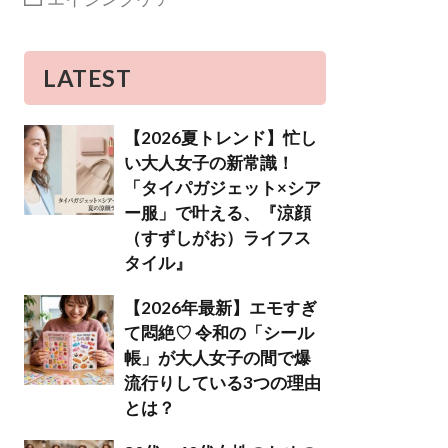
LATEST
【2026夏トレンド】忙し
い大人女子の新常識！
「タイパガジェット×シア
ー服」で叶える、『涼顔
（すずしがお）ライフス
タイル』
【2026年最新】エモすぎ
て悶絶♡ 令和の「シール
帳」が大人女子の間で爆
流行りしている3つの理由
とは？