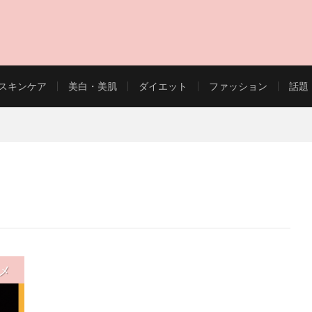
スキンケア
美白・美肌
ダイエット
ファッション
話題
EAUTY WEB MAGAZINE
メ