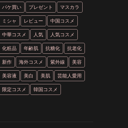
パケ買い
プレゼント
マスカラ
ミシャ
レビュー
中国コスメ
中華コスメ
人気
人気コスメ
化粧品
年齢肌
抗糖化
抗老化
新作
海外コスメ
紫外線
美容
美容液
美白
美肌
芸能人愛用
限定コスメ
韓国コスメ