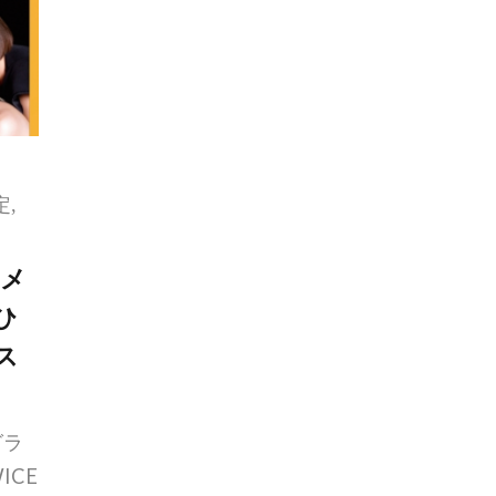
定
,
イメ
ひ
ス
グラ
ICE