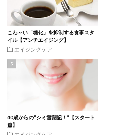
こわ～い「糖化」を抑制する食事スタ
イル【アンチエイジング】
エイジングケア
40歳からの”シミ奮闘記！”【スタート
篇】
エイジングケア