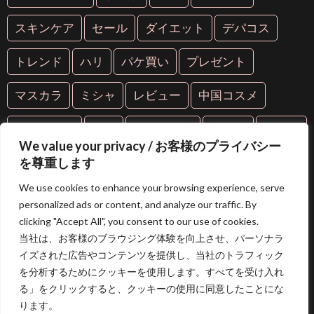
スキンケア
セール
ダイエット
デパコス
トレンド
ハリ
パケ買い
プレゼント
マスカラ
ミシャ
レビュー
中国コスメ
中華コスメ
人気
人気コスメ
化粧品
年齢肌
We value your privacy / お客様のプライバシー
抗糖化
抗老化
新作
海外コスメ
紫外線
を尊重します
We use cookies to enhance your browsing experience, serve
美容
美容液
美白
美肌
芸能人愛用
personalized ads or content, and analyze our traffic. By
clicking "Accept All", you consent to our use of cookies.
限定コスメ
韓国コスメ
当社は、お客様のブラウジング体験を向上させ、パーソナラ
イズされた広告やコンテンツを提供し、当社のトラフィック
を分析するためにクッキーを使用します。すべてを受け入れ
る」をクリックすると、クッキーの使用に同意したことにな
ります。