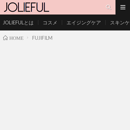
JOLIEFULとは
コスメ
エイジングケア
スキンケ
FUJIFILM
HOME