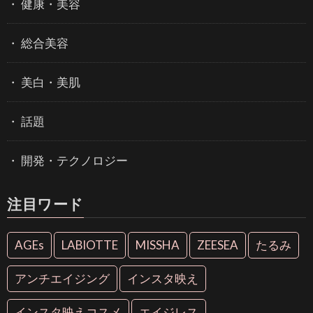
健康・美容
総合美容
美白・美肌
話題
開発・テクノロジー
注目ワード
AGEs
LABIOTTE
MISSHA
ZEESEA
たるみ
アンチエイジング
インスタ映え
インスタ映えコスメ
エイジレス