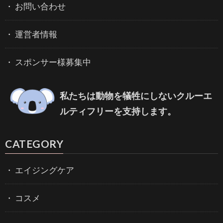
お問い合わせ
運営者情報
スポンサー様募集中
私たちは動物を犠牲にしないクルーエ
ルティフリーを支持します。
CATEGORY
エイジングケア
コスメ